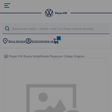
0
Nova Serrana
Entre/registre-se
/
Peças VW
/
Busca Simplificada
/
Peças por Código Original