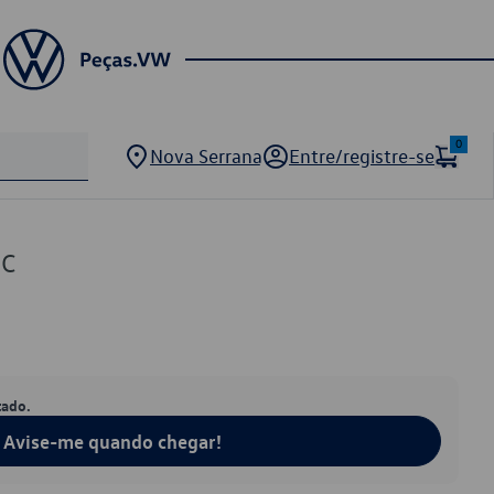
0
Nova Serrana
Entre/registre-se
3C
tado.
Avise-me quando chegar!