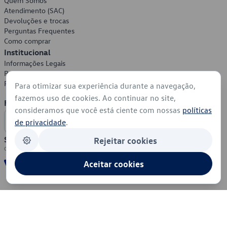
Quem Somos
Atendimento (SAC)
Devoluções e trocas
Perguntas Frequentes
Como comprar
Institucional
Informações Legais
Política de Privacidade
Política de Cookies
Para otimizar sua experiência durante a navegação,
fazemos uso de cookies. Ao continuar no site,
Formas de Pagamento
consideramos que você está ciente com nossas
políticas
de privacidade
.
Segurança
Rejeitar cookies
Aceitar cookies
© 2026 - Volkswagen do Brasil - Todos os direitos reservados