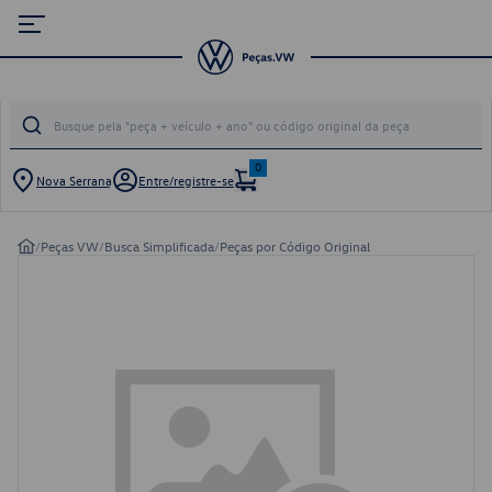
0
Nova Serrana
Entre/registre-se
/
Peças VW
/
Busca Simplificada
/
Peças por Código Original