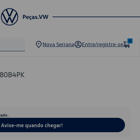
0
Nova Serrana
Entre/registre-se
680B4PK
tado.
Avise-me quando chegar!