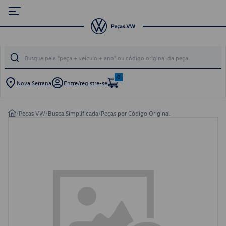
0
Nova Serrana
Entre/registre-se
/
Peças VW
/
Busca Simplificada
/
Peças por Código Original