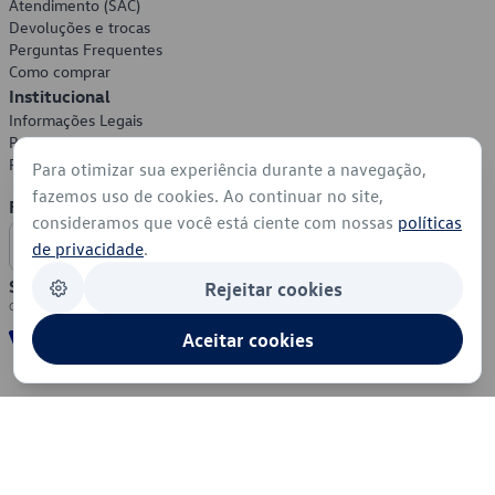
Atendimento (SAC)
Devoluções e trocas
Perguntas Frequentes
Como comprar
Institucional
Informações Legais
Política de Privacidade
Política de Cookies
Para otimizar sua experiência durante a navegação,
fazemos uso de cookies. Ao continuar no site,
Formas de Pagamento
consideramos que você está ciente com nossas
políticas
de privacidade
.
Segurança
Rejeitar cookies
Aceitar cookies
© 2026 - Volkswagen do Brasil - Todos os direitos reservados