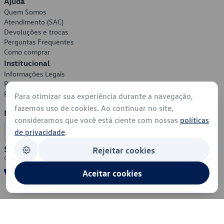
Ajuda
Quem Somos
Atendimento (SAC)
Devoluções e trocas
Perguntas Frequentes
Como comprar
Institucional
Informações Legais
Política de Privacidade
Política de Cookies
Para otimizar sua experiência durante a navegação,
fazemos uso de cookies. Ao continuar no site,
Formas de Pagamento
consideramos que você está ciente com nossas
políticas
de privacidade
.
Segurança
Rejeitar cookies
Aceitar cookies
© 2026 - Volkswagen do Brasil - Todos os direitos reservados