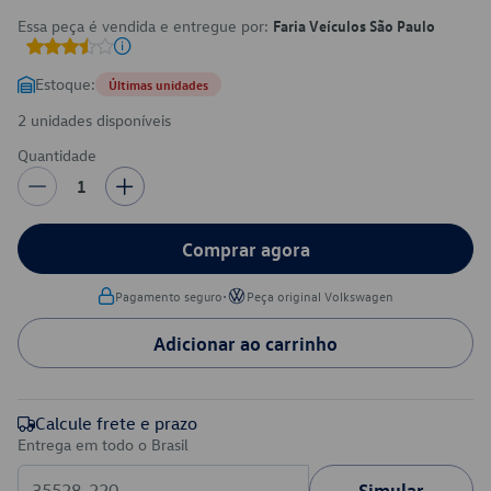
Essa peça é vendida e entregue por:
Faria Veículos São Paulo
Estoque:
Últimas unidades
2 unidades disponíveis
Quantidade
1
Comprar agora
•
Pagamento seguro
Peça original Volkswagen
Adicionar ao carrinho
Calcule frete e prazo
Entrega em todo o Brasil
Simular