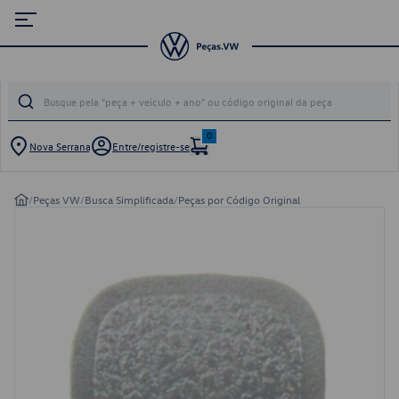
0
Nova Serrana
Entre/registre-se
/
Peças VW
/
Busca Simplificada
/
Peças por Código Original