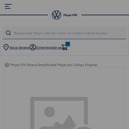
0
Nova Serrana
Entre/registre-se
/
Peças VW
/
Busca Simplificada
/
Peças por Código Original