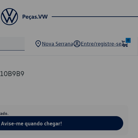
0
Nova Serrana
Entre/registre-se
110B9B9
tado.
Avise-me quando chegar!