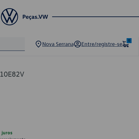
0
Nova Serrana
Entre/registre-se
110E82V
juros