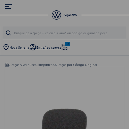
0
Nova Serrana
Entre/registre-se
/
Peças VW
/
Busca Simplificada
/
Peças por Código Original