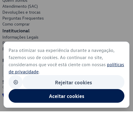
Quem Somos
Atendimento (SAC)
Devoluções e trocas
Perguntas Frequentes
Como comprar
Institucional
Informações Legais
Política de Privacidade
Política de Cookies
Para otimizar sua experiência durante a navegação,
fazemos uso de cookies. Ao continuar no site,
Formas de Pagamento
consideramos que você está ciente com nossas
políticas
de privacidade
.
Segurança
Rejeitar cookies
Aceitar cookies
© 2026 - Volkswagen do Brasil - Todos os direitos reservados