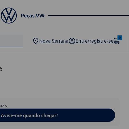
0
Nova Serrana
Entre/registre-se
6
tado.
Avise-me quando chegar!