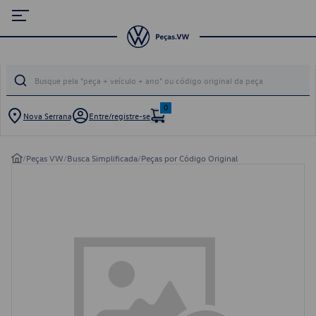
0
Nova Serrana
Entre/registre-se
/
Peças VW
/
Busca Simplificada
/
Peças por Código Original