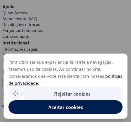
Ajuda
Quem Somos
Atendimento (SAC)
Devoluções e trocas
Perguntas Frequentes
Como comprar
Institucional
Informações Legais
Política de Privacidade
Política de Cookies
Para otimizar sua experiência durante a navegação,
fazemos uso de cookies. Ao continuar no site,
Formas de Pagamento
consideramos que você está ciente com nossas
políticas
de privacidade
.
Segurança
Rejeitar cookies
Aceitar cookies