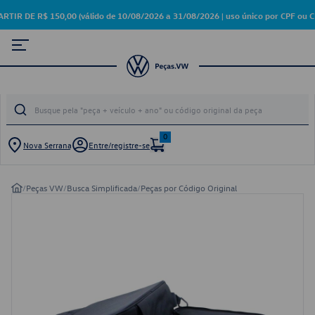
DE R$ 150,00 (válido de 10/08/2026 a 31/08/2026 | uso único por CPF ou CN
0
Nova Serrana
Entre/registre-se
/
Peças VW
/
Busca Simplificada
/
Peças por Código Original