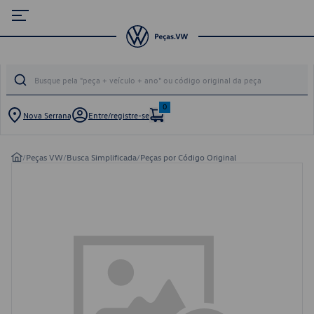
0
Nova Serrana
Entre/registre-se
/
Peças VW
/
Busca Simplificada
/
Peças por Código Original