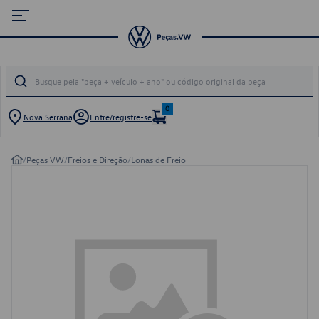
0
Nova Serrana
Entre/registre-se
/
Peças VW
/
Freios e Direção
/
Lonas de Freio