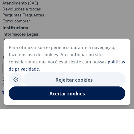
Atendimento (SAC)
Devoluções e trocas
Perguntas Frequentes
Como comprar
Institucional
Informações Legais
Política de Privacidade
Política de Cookies
Para otimizar sua experiência durante a navegação,
fazemos uso de cookies. Ao continuar no site,
Formas de Pagamento
consideramos que você está ciente com nossas
políticas
de privacidade
.
Segurança
Rejeitar cookies
Aceitar cookies
© 2026 - Volkswagen do Brasil - Todos os direitos reservados