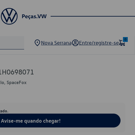
0
Nova Serrana
Entre/registre-se
 1H0698071
olo, SpaceFox
tado.
Avise-me quando chegar!