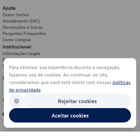
Ajuda
Quem Somos
Atendimento (SAC)
Devoluções e trocas
Perguntas Frequentes
Como comprar
Institucional
Informações Legais
Política de Privacidade
Política de Cookies
Para otimizar sua experiência durante a navegação,
fazemos uso de cookies. Ao continuar no site,
Formas de Pagamento
consideramos que você está ciente com nossas
políticas
de privacidade
.
Segurança
Rejeitar cookies
Aceitar cookies