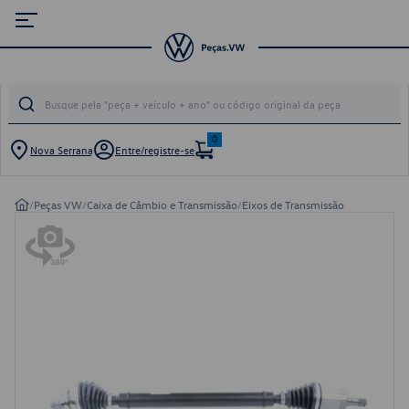
0
Nova Serrana
Entre/registre-se
/
Peças VW
/
Caixa de Câmbio e Transmissão
/
Eixos de Transmissão