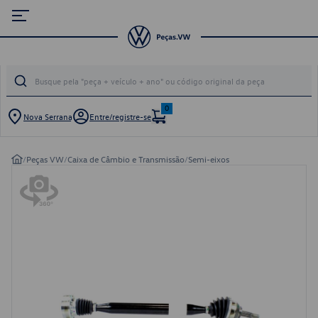
0
Nova Serrana
Entre/registre-se
/
Peças VW
/
Caixa de Câmbio e Transmissão
/
Semi-eixos