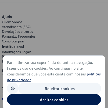
Ajuda
Quem Somos
Atendimento (SAC)
Devoluções e trocas
Perguntas Frequentes
Como comprar
Institucional
Informações Legais
Política de Privacidade
Política de Cookies
Para otimizar sua experiência durante a navegação,
fazemos uso de cookies. Ao continuar no site,
Formas de Pagamento
consideramos que você está ciente com nossas
políticas
de privacidade
.
Segurança
Rejeitar cookies
Aceitar cookies