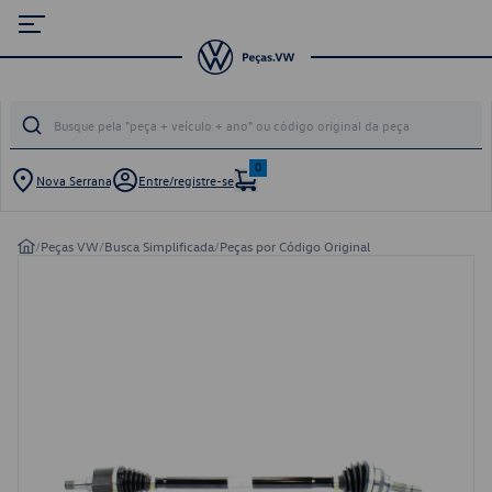
0
Nova Serrana
Entre/registre-se
/
Peças VW
/
Busca Simplificada
/
Peças por Código Original