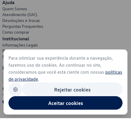
Ajuda
Quem Somos
Atendimento (SAC)
Devoluções e trocas
Perguntas Frequentes
Como comprar
Institucional
Informações Legais
Política de Privacidade
Política de Cookies
Para otimizar sua experiência durante a navegação,
fazemos uso de cookies. Ao continuar no site,
Formas de Pagamento
consideramos que você está ciente com nossas
políticas
de privacidade
.
Segurança
Rejeitar cookies
Aceitar cookies