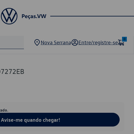
0
Nova Serrana
Entre/registre-se
07272EB
tado.
Avise-me quando chegar!