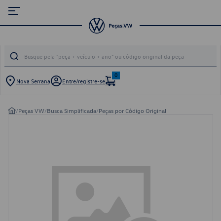
0
Nova Serrana
Entre/registre-se
/
Peças VW
/
Busca Simplificada
/
Peças por Código Original