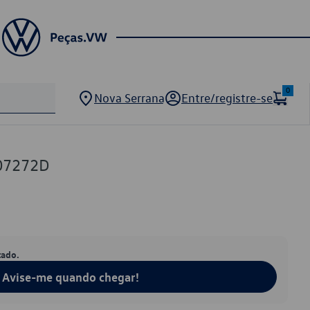
0
Nova Serrana
Entre/registre-se
07272D
tado.
Avise-me quando chegar!