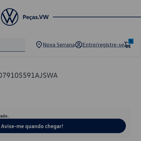
0
Nova Serrana
Entre/registre-se
 079105591AJSWA
tado.
Avise-me quando chegar!