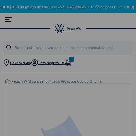
 150,00 (válido de 10/08/2026 a 31/08/2026 | uso único por CPF ou CNPJ)
0
Nova Serrana
Entre/registre-se
/
Peças VW
/
Busca Simplificada
/
Peças por Código Original