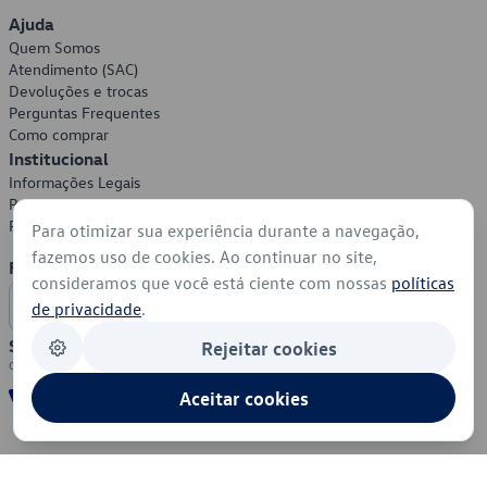
Ajuda
Quem Somos
Atendimento (SAC)
Devoluções e trocas
Perguntas Frequentes
Como comprar
Institucional
Informações Legais
Política de Privacidade
Política de Cookies
Para otimizar sua experiência durante a navegação,
fazemos uso de cookies. Ao continuar no site,
Formas de Pagamento
consideramos que você está ciente com nossas
políticas
de privacidade
.
Segurança
Rejeitar cookies
Aceitar cookies