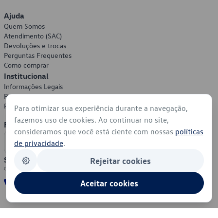
Ajuda
Quem Somos
Atendimento (SAC)
Devoluções e trocas
Perguntas Frequentes
Como comprar
Institucional
Informações Legais
Política de Privacidade
Política de Cookies
Para otimizar sua experiência durante a navegação,
fazemos uso de cookies. Ao continuar no site,
Formas de Pagamento
consideramos que você está ciente com nossas
políticas
de privacidade
.
Segurança
Rejeitar cookies
Aceitar cookies