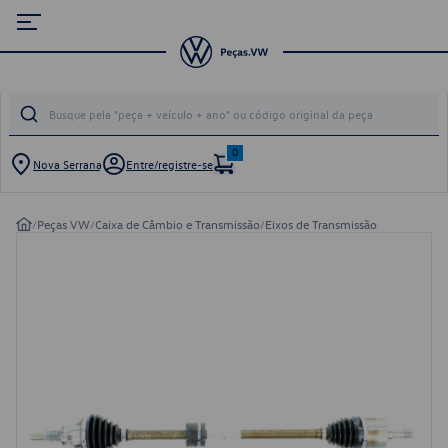
0
Nova Serrana
Entre/registre-se
/
Peças VW
/
Caixa de Câmbio e Transmissão
/
Eixos de Transmissão