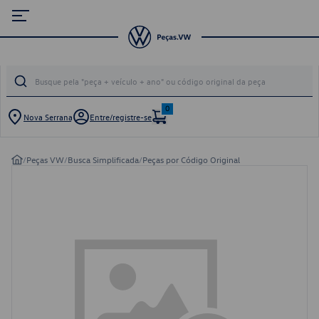
0
Nova Serrana
Entre/registre-se
/
Peças VW
/
Busca Simplificada
/
Peças por Código Original