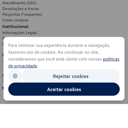
Atendimento (SAC)
Devoluções e trocas
Perguntas Frequentes
Como comprar
Institucional
Informações Legais
Política de Privacidade
Política de Cookies
Para otimizar sua experiência durante a navegação,
fazemos uso de cookies. Ao continuar no site,
Formas de Pagamento
consideramos que você está ciente com nossas
políticas
de privacidade
.
Segurança
Rejeitar cookies
Aceitar cookies
© 2026 - Volkswagen do Brasil - Todos os direitos reservados