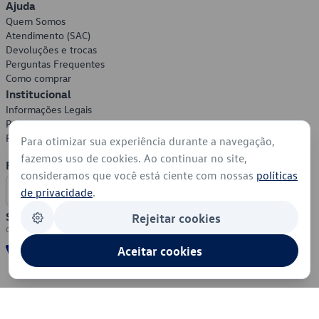
Ajuda
Quem Somos
Atendimento (SAC)
Devoluções e trocas
Perguntas Frequentes
Como comprar
Institucional
Informações Legais
Política de Privacidade
Política de Cookies
Para otimizar sua experiência durante a navegação,
fazemos uso de cookies. Ao continuar no site,
Formas de Pagamento
consideramos que você está ciente com nossas
políticas
de privacidade
.
Segurança
Rejeitar cookies
Aceitar cookies