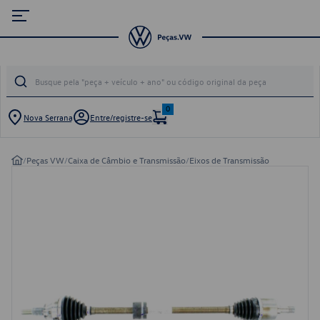
0
Nova Serrana
Entre/registre-se
/
Peças VW
/
Caixa de Câmbio e Transmissão
/
Eixos de Transmissão