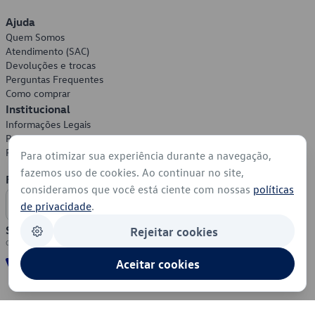
Ajuda
Quem Somos
Atendimento (SAC)
Devoluções e trocas
Perguntas Frequentes
Como comprar
Institucional
Informações Legais
Política de Privacidade
Política de Cookies
Para otimizar sua experiência durante a navegação,
fazemos uso de cookies. Ao continuar no site,
Formas de Pagamento
consideramos que você está ciente com nossas
políticas
de privacidade
.
Segurança
Rejeitar cookies
Aceitar cookies