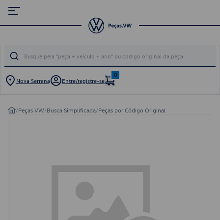
0
Nova Serrana
Entre/registre-se
/
Peças VW
/
Busca Simplificada
/
Peças por Código Original