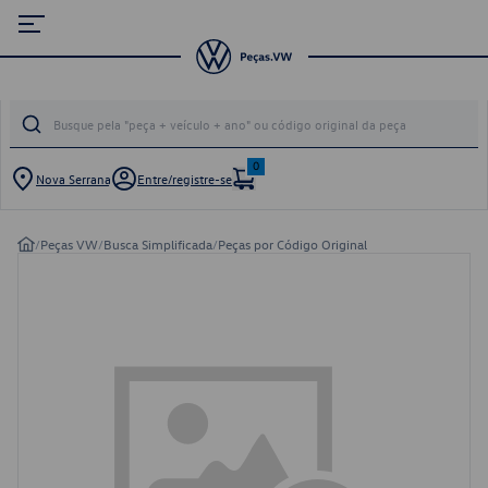
0
Nova Serrana
Entre/registre-se
/
Peças VW
/
Busca Simplificada
/
Peças por Código Original