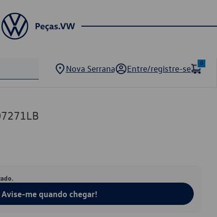
0
Nova Serrana
Entre/registre-se
07271LB
tado.
Avise-me quando chegar!