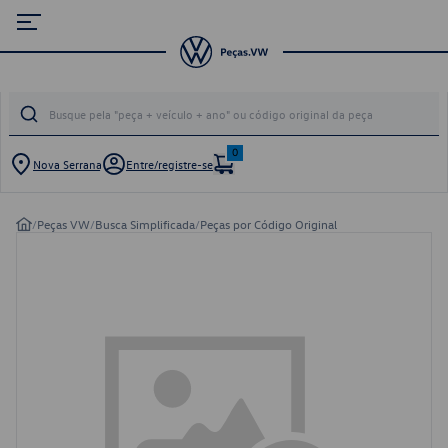
0
Nova Serrana
Entre/registre-se
/
Peças VW
/
Busca Simplificada
/
Peças por Código Original