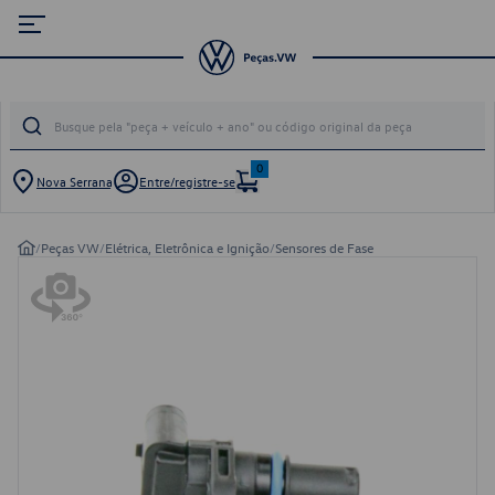
0
Nova Serrana
Entre/registre-se
/
Peças VW
/
Elétrica, Eletrônica e Ignição
/
Sensores de Fase