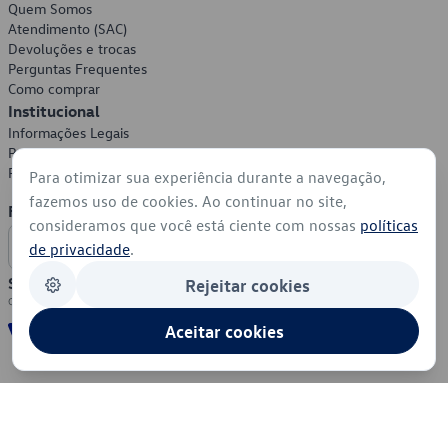
Quem Somos
Atendimento (SAC)
Devoluções e trocas
Perguntas Frequentes
Como comprar
Institucional
Informações Legais
Política de Privacidade
Política de Cookies
Para otimizar sua experiência durante a navegação,
fazemos uso de cookies. Ao continuar no site,
Formas de Pagamento
consideramos que você está ciente com nossas
políticas
de privacidade
.
Segurança
Rejeitar cookies
Aceitar cookies
© 2026 - Volkswagen do Brasil - Todos os direitos reservados