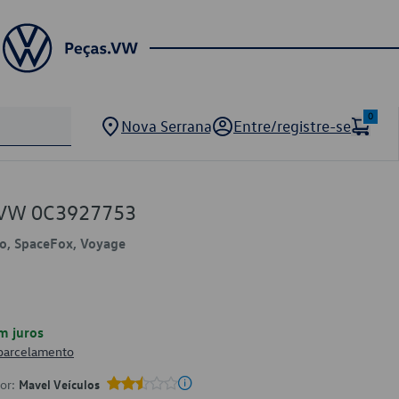
0
Nova Serrana
Entre/registre-se
S VW 0C3927753
lo, SpaceFox, Voyage
m juros
 parcelamento
por:
Mavel Veículos