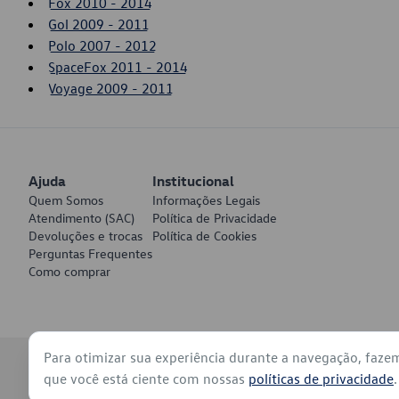
Fox 2010 - 2014
Gol 2009 - 2011
Polo 2007 - 2012
SpaceFox 2011 - 2014
Voyage 2009 - 2011
Ajuda
Institucional
Quem Somos
Informações Legais
Atendimento (SAC)
Política de Privacidade
Devoluções e trocas
Política de Cookies
Perguntas Frequentes
Como comprar
Para otimizar sua experiência durante a navegação, faze
© 2026 - Volkswagen do Brasil - Todos os direitos reservados
que você está ciente com nossas
políticas de privacidade
.