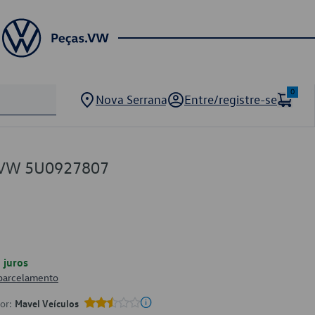
0
Nova Serrana
Entre/registre-se
S VW 5U0927807
juros
 parcelamento
por:
Mavel Veículos