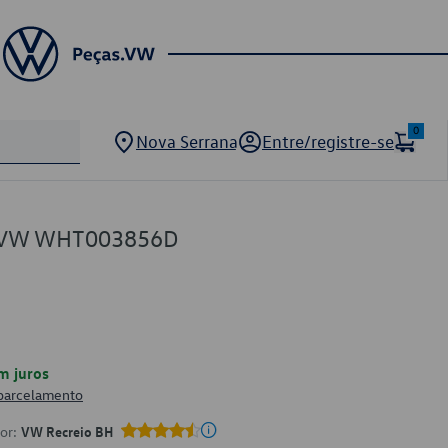
0
Nova Serrana
Entre/registre-se
BS VW WHT003856D
m juros
 parcelamento
por:
VW Recreio BH