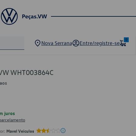
0
Nova Serrana
Entre/registre-se
BS VW WHT003864C
Taos
m juros
 parcelamento
por:
Mavel Veículos