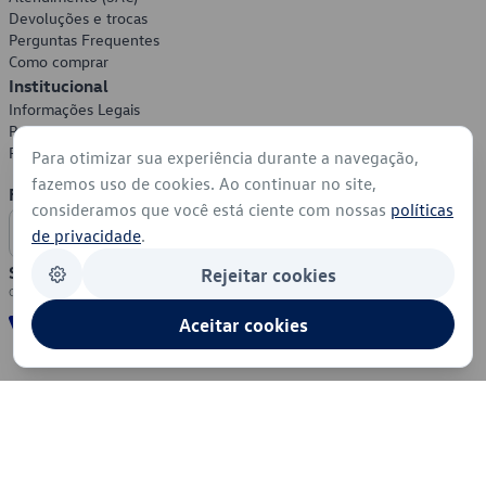
Devoluções e trocas
Perguntas Frequentes
Como comprar
Institucional
Informações Legais
Política de Privacidade
Política de Cookies
Para otimizar sua experiência durante a navegação,
fazemos uso de cookies. Ao continuar no site,
Formas de Pagamento
consideramos que você está ciente com nossas
políticas
de privacidade
.
Segurança
Rejeitar cookies
Aceitar cookies
© 2026 - Volkswagen do Brasil - Todos os direitos reservados