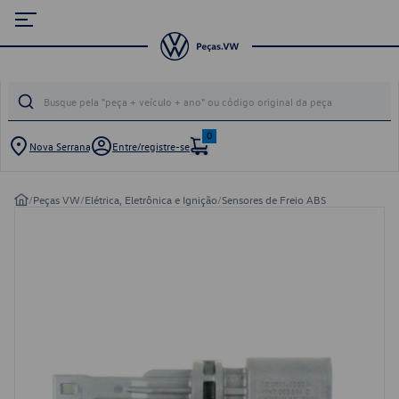
0
Nova Serrana
Entre/registre-se
/
Peças VW
/
Elétrica, Eletrônica e Ignição
/
Sensores de Freio ABS