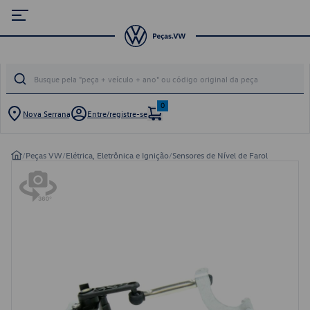
0
Nova Serrana
Entre/registre-se
/
Peças VW
/
Elétrica, Eletrônica e Ignição
/
Sensores de Nível de Farol