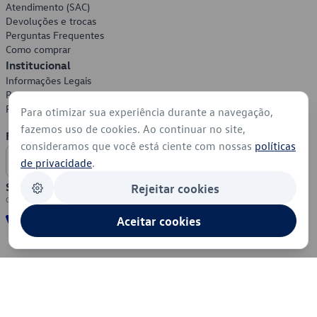
Atendimento (SAC)
Devoluções e trocas
Perguntas Frequentes
Como comprar
Institucional
Informações Legais
Política de Privacidade
Política de Cookies
Para otimizar sua experiência durante a navegação,
fazemos uso de cookies. Ao continuar no site,
Formas de Pagamento
consideramos que você está ciente com nossas
políticas
de privacidade
.
Segurança
Rejeitar cookies
Aceitar cookies
© 2026 - Volkswagen do Brasil - Todos os direitos reservados