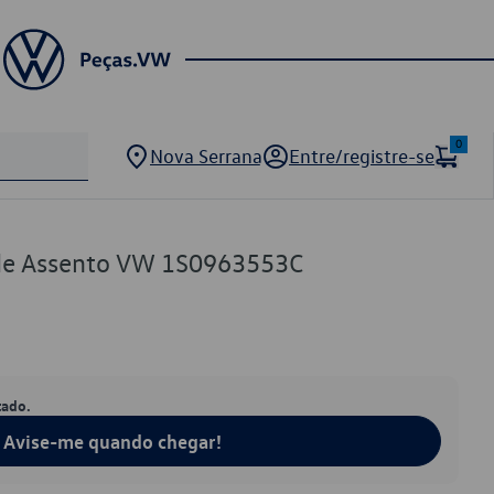
0
Nova Serrana
Entre/registre-se
 de Assento VW 1S0963553C
tado.
Avise-me quando chegar!