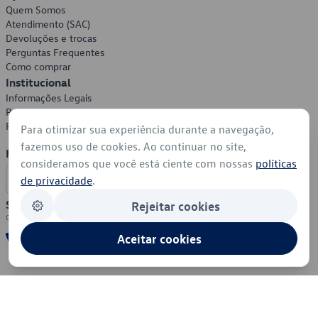
Quem Somos
Atendimento (SAC)
Devoluções e trocas
Perguntas Frequentes
Como comprar
Institucional
Informações Legais
Política de Privacidade
Política de Cookies
Para otimizar sua experiência durante a navegação,
fazemos uso de cookies. Ao continuar no site,
Formas de Pagamento
consideramos que você está ciente com nossas
políticas
de privacidade
.
Segurança
Rejeitar cookies
Aceitar cookies
© 2026 - Volkswagen do Brasil - Todos os direitos reservados