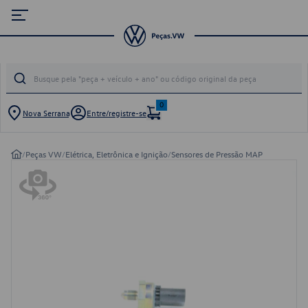
0
Nova Serrana
Entre/registre-se
/
Peças VW
/
Elétrica, Eletrônica e Ignição
/
Sensores de Pressão MAP