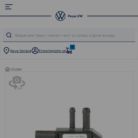
0
Nova Serrana
Entre/registre-se
/
Outlet