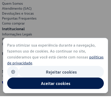
Quem Somos
Atendimento (SAC)
Devoluções e trocas
Perguntas Frequentes
Como comprar
Institucional
Informações Legais
Política de Privacidade
Política de Cookies
Para otimizar sua experiência durante a navegação,
fazemos uso de cookies. Ao continuar no site,
Formas de Pagamento
consideramos que você está ciente com nossas
políticas
de privacidade
.
Segurança
Rejeitar cookies
Aceitar cookies
© 2026 - Volkswagen do Brasil - Todos os direitos reservados