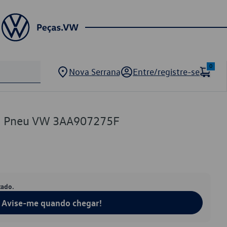
0
Nova Serrana
Entre/registre-se
de Pneu VW 3AA907275F
tado.
Avise-me quando chegar!