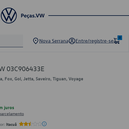
0
Nova Serrana
Entre/registre-se
 VW 03C906433E
, Fox, Gol, Jetta, Saveiro, Tiguan, Voyage
m juros
 parcelamento
por:
Itacuã