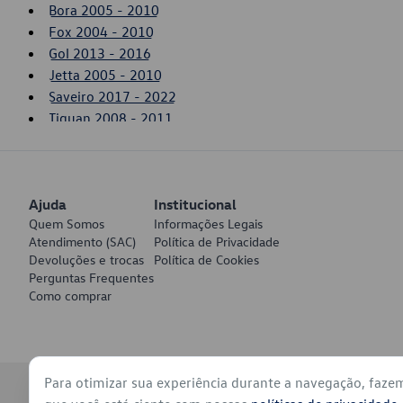
Bora 2005 - 2010
Fox 2004 - 2010
Gol 2013 - 2016
Jetta 2005 - 2010
Saveiro 2017 - 2022
Tiguan 2008 - 2011
Voyage 2017 - 2022
Ajuda
Institucional
Quem Somos
Informações Legais
Atendimento (SAC)
Política de Privacidade
Devoluções e trocas
Política de Cookies
Perguntas Frequentes
Como comprar
Para otimizar sua experiência durante a navegação, faze
© 2026 - Volkswagen do Brasil - Todos os direitos reservados