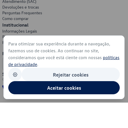
Atendimento (SAC)
Devoluções e trocas
Perguntas Frequentes
Como comprar
Institucional
Informações Legais
Política de Privacidade
Política de Cookies
Para otimizar sua experiência durante a navegação,
fazemos uso de cookies. Ao continuar no site,
Formas de Pagamento
consideramos que você está ciente com nossas
políticas
de privacidade
.
Segurança
Rejeitar cookies
Aceitar cookies
© 2026 - Volkswagen do Brasil - Todos os direitos reservados