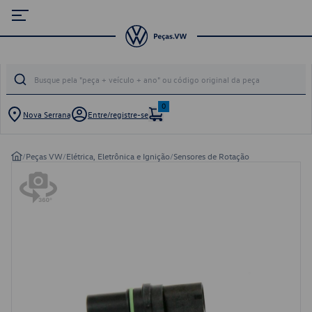
0
Nova Serrana
Entre/registre-se
/
Peças VW
/
Elétrica, Eletrônica e Ignição
/
Sensores de Rotação