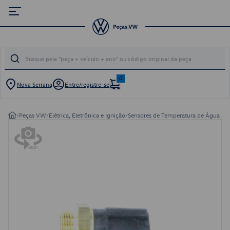
0
Nova Serrana
Entre/registre-se
/
Peças VW
/
Elétrica, Eletrônica e Ignição
/
Sensores de Temperatura de Água