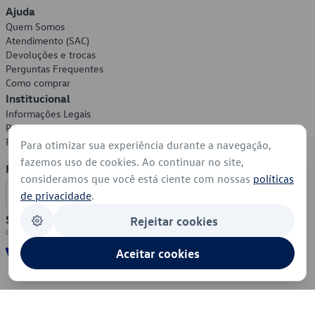
Ajuda
Quem Somos
Atendimento (SAC)
Devoluções e trocas
Perguntas Frequentes
Como comprar
Institucional
Informações Legais
Política de Privacidade
Política de Cookies
Para otimizar sua experiência durante a navegação,
fazemos uso de cookies. Ao continuar no site,
Formas de Pagamento
consideramos que você está ciente com nossas
políticas
de privacidade
.
Segurança
Rejeitar cookies
Aceitar cookies