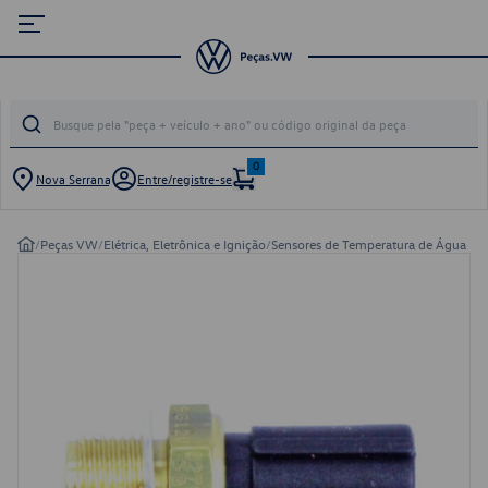
0
Nova Serrana
Entre/registre-se
/
Peças VW
/
Elétrica, Eletrônica e Ignição
/
Sensores de Temperatura de Água