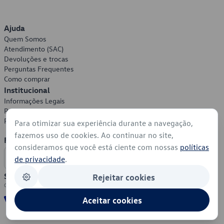
Ajuda
Quem Somos
Atendimento (SAC)
Devoluções e trocas
Perguntas Frequentes
Como comprar
Institucional
Informações Legais
Política de Privacidade
Política de Cookies
Para otimizar sua experiência durante a navegação,
fazemos uso de cookies. Ao continuar no site,
Formas de Pagamento
consideramos que você está ciente com nossas
políticas
de privacidade
.
Segurança
Rejeitar cookies
Aceitar cookies