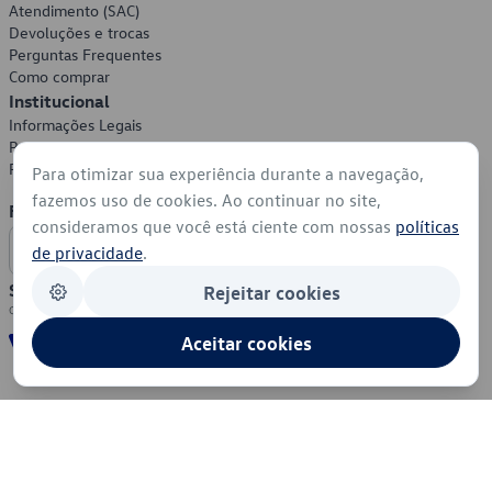
Atendimento (SAC)
Devoluções e trocas
Perguntas Frequentes
Como comprar
Institucional
Informações Legais
Política de Privacidade
Política de Cookies
Para otimizar sua experiência durante a navegação,
fazemos uso de cookies. Ao continuar no site,
Formas de Pagamento
consideramos que você está ciente com nossas
políticas
de privacidade
.
Segurança
Rejeitar cookies
Aceitar cookies
© 2026 - Volkswagen do Brasil - Todos os direitos reservados