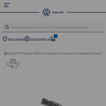
0
Nova Serrana
Entre/registre-se
/
Peças VW
/
Elétrica, Eletrônica e Ignição
/
Sensores de Temperatura de Água