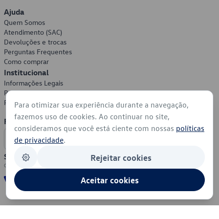
Ajuda
Quem Somos
Atendimento (SAC)
Devoluções e trocas
Perguntas Frequentes
Como comprar
Institucional
Informações Legais
Política de Privacidade
Política de Cookies
Para otimizar sua experiência durante a navegação,
fazemos uso de cookies. Ao continuar no site,
Formas de Pagamento
consideramos que você está ciente com nossas
políticas
de privacidade
.
Segurança
Rejeitar cookies
Aceitar cookies