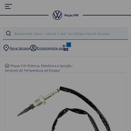
0
Nova Serrana
Entre/registre-se
/
Peças VW
/
Elétrica, Eletrônica e Ignição
/
Sensores de Temperatura de Escape